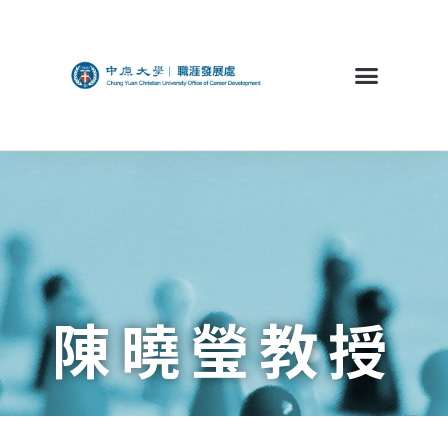
陳曉瑩教授