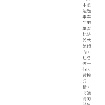
本處
透過
畢業
生的
學習
軌跡
與就
業傾
向，
也會
做一
個大
數據
分
析，
將獲
得的
結果