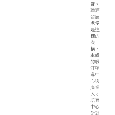
養。
職涯
發展
處便
是這
樣的
機
構，
本處
的職
涯輔
導中
心與
產業
人才
培育
中心
針對