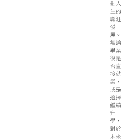
劃人
生的
職涯
發
展。
無論
畢業
後是
否直
接就
業，
或是
選擇
繼續
升
學，
對於
未來