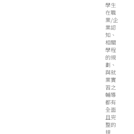
學生
在職
業/企
業認
知、
相關
學程
的規
劃、
與就
業實
習之
輔導
都有
全面
且完
整的
規