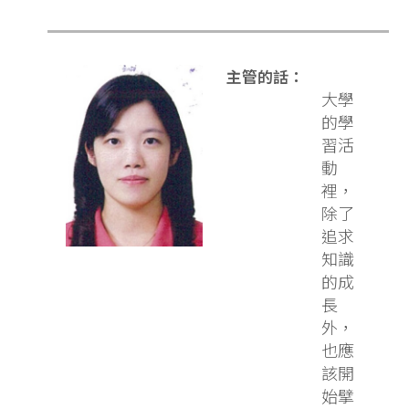
主管的話：
大學
的學
習活
動
裡，
除了
追求
知識
的成
長
外，
也應
該開
始擘