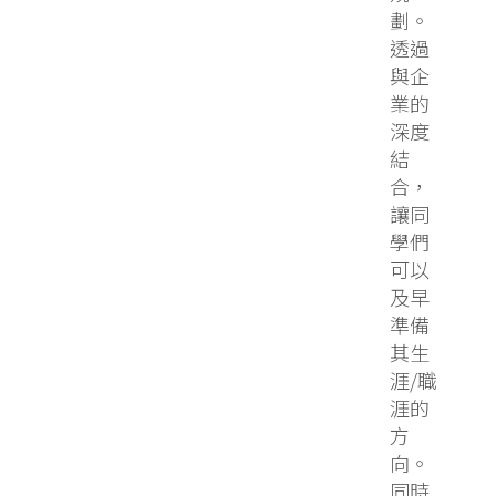
劃。
透過
與企
業的
深度
結
合，
讓同
學們
可以
及早
準備
其生
涯/職
涯的
方
向。
同時