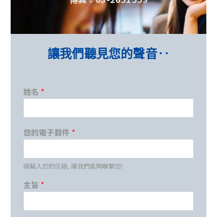
讓我們聽見您的聲音‥
姓名
*
您
您的電子郵件
*
的
電
子
郵
請輸入您的信箱, 讓我們能夠聯繫您!
件
主旨
*
*
姓
名